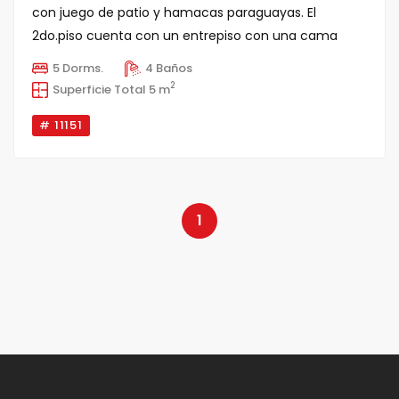
con juego de patio y hamacas paraguayas. El
2do.piso cuenta con un entrepiso con una cama
para visitas apar [...]
5 Dorms.
4 Baños
2
Superficie Total 5 m
# 11151
1