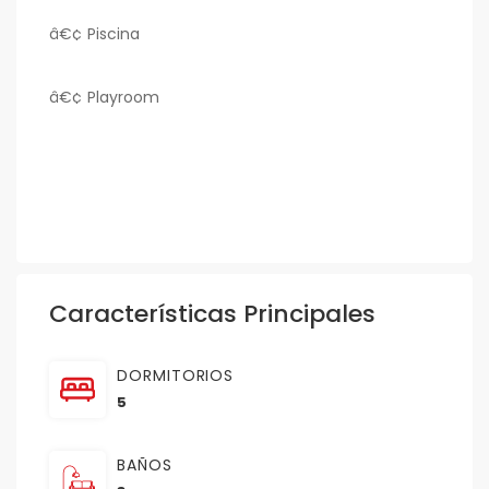
â€¢ Piscina
â€¢ Playroom
Características Principales
DORMITORIOS
5
BAÑOS