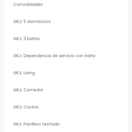
Comodidades:
â€¢ 5 dormitorios
â€¢ 3 baños
â€¢ Dependencia de servicio con baño
â€¢ Living
â€¢ Comedor
â€¢ Cocina
â€¢ Parrillero techado