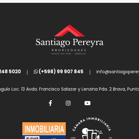
248 5020
(+598) 99 907 845
info@santiagopere
ngulo Loc. 13 Avda. Francisco Salazar y Lenzina Pda. 2 Brava, Punt