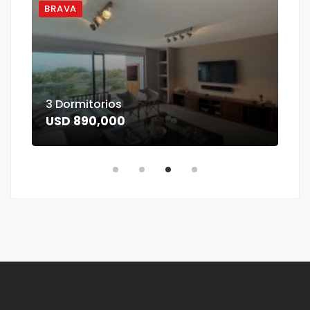
BRAVA
BR
3 Dormitorios
3 D
USD 890,000
US