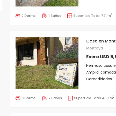
2
2 Dorms.
1 Baños
Superficie Total 721 m
Casa en Montoy
Montoya
Enero USD 9,
Hermosa casa en
Amplia, comoda 
Comodidades: - 3 
2
3 Dorms.
2 Baños
Superficie Total 450 m