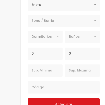
Periodo
Enero
Zona / Barrio
Zona / Barrio
Dormitorios
Baños
Dormitorios
Baños
Precio Mínimo
Precio Máximo
Sup. Minima
Sup. Maxima
Codigo
Actualizar