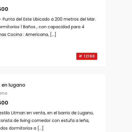
500
 Punta del Este Ubicado a 200 metros del Mar.
rmitorios 1 Baños , con capacidad para 4
as Cocina : Americana, [...]
# 12166
 en lugano
ena
600
estilo Litman en venta, en el barrio de Lugano,
Consta de living comedor con estufa a leña,
dos dormitorios a [...]