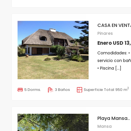
CASA EN VENTA
Pinares
100m del mar
Enero USD 13
Comodidades: • 
servicio con bañ
• Piscina [...]
2
5 Dorms.
3 Baños
Superficie Total 950 m
Playa Mansa..
Mansa