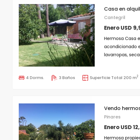
Casa en alqui
Cantegril
Enero USD 9,
Hermosa Casa en 
acondicionado e
lavarropas, secarr
2
4 Dorms.
3 Baños
Superficie Total 200 m
Vendo hermos
Pinares
Enero USD 12
Hermosa propied