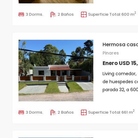
2
3 Dorms.
2 Baños
Superficie Total 600 m
Hermosa casa 
Pinares
Enero USD 15
Living comedor, 
de huespedes co
parada 32, a 600 
2
3 Dorms.
2 Baños
Superficie Total 661 m