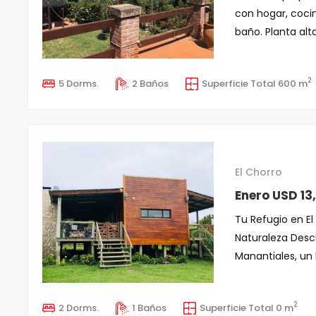
con hogar, cocin
baño. Planta alta:
2
5 Dorms.
2 Baños
Superficie Total 600 m
El Chorro
Enero USD 13
Tu Refugio en El
Naturaleza Desc
Manantiales, un l
2
2 Dorms.
1 Baños
Superficie Total 0 m