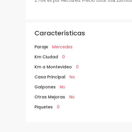
2.764 es por Hectárea. Precio total: US$ 235.000
Características
Paraje
Mercedes
Km Ciudad
0
Km a Montevideo
0
Casa Principal
No
Galpones
No
Otras Mejoras
No
Piquetes
0