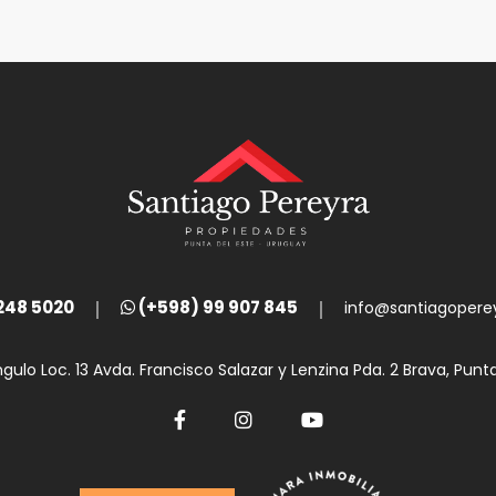
248 5020
(+598) 99 907 845
info@santiagopere
ngulo Loc. 13 Avda. Francisco Salazar y Lenzina Pda. 2 Brava, Punt